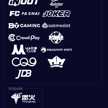
E-Sports