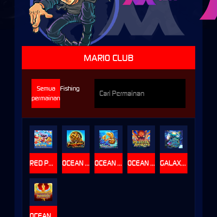
MARIO CLUB
Semua
Fishing
permainan
RED PACKET FISHING
OCEAN KING 2
OCEAN PROJECT
OCEAN KING 3
GALAXY WAR
OCEAN KING 4