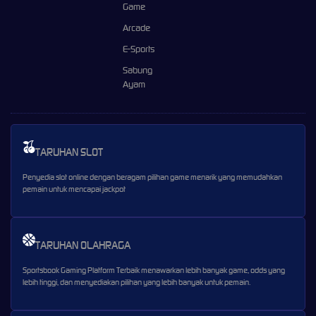
Game
Arcade
E-Sports
Sabung
Ayam
TARUHAN SLOT
Penyedia slot online dengan beragam pilihan game menarik yang memudahkan
pemain untuk mencapai jackpot
TARUHAN OLAHRAGA
Sportsbook Gaming Platform Terbaik menawarkan lebih banyak game, odds yang
lebih tinggi, dan menyediakan pilihan yang lebih banyak untuk pemain.