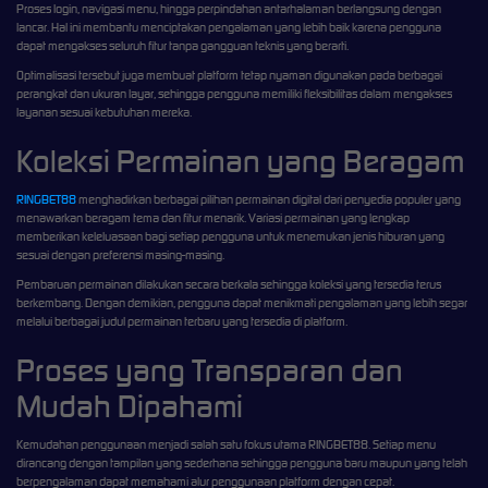
Proses login, navigasi menu, hingga perpindahan antarhalaman berlangsung dengan
lancar. Hal ini membantu menciptakan pengalaman yang lebih baik karena pengguna
dapat mengakses seluruh fitur tanpa gangguan teknis yang berarti.
Optimalisasi tersebut juga membuat platform tetap nyaman digunakan pada berbagai
perangkat dan ukuran layar, sehingga pengguna memiliki fleksibilitas dalam mengakses
layanan sesuai kebutuhan mereka.
Koleksi Permainan yang Beragam
RINGBET88
menghadirkan berbagai pilihan permainan digital dari penyedia populer yang
menawarkan beragam tema dan fitur menarik. Variasi permainan yang lengkap
memberikan keleluasaan bagi setiap pengguna untuk menemukan jenis hiburan yang
sesuai dengan preferensi masing-masing.
Pembaruan permainan dilakukan secara berkala sehingga koleksi yang tersedia terus
berkembang. Dengan demikian, pengguna dapat menikmati pengalaman yang lebih segar
melalui berbagai judul permainan terbaru yang tersedia di platform.
Proses yang Transparan dan
Mudah Dipahami
Kemudahan penggunaan menjadi salah satu fokus utama RINGBET88. Setiap menu
dirancang dengan tampilan yang sederhana sehingga pengguna baru maupun yang telah
berpengalaman dapat memahami alur penggunaan platform dengan cepat.