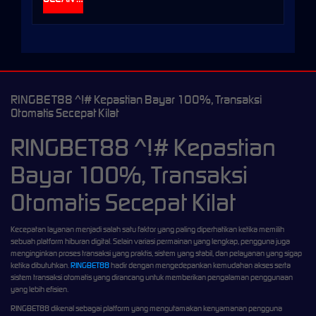
RINGBET88 ^!# Kepastian Bayar 100%, Transaksi
Otomatis Secepat Kilat
RINGBET88 ^!# Kepastian
Bayar 100%, Transaksi
Otomatis Secepat Kilat
Kecepatan layanan menjadi salah satu faktor yang paling diperhatikan ketika memilih
sebuah platform hiburan digital. Selain variasi permainan yang lengkap, pengguna juga
menginginkan proses transaksi yang praktis, sistem yang stabil, dan pelayanan yang sigap
ketika dibutuhkan.
RINGBET88
hadir dengan mengedepankan kemudahan akses serta
sistem transaksi otomatis yang dirancang untuk memberikan pengalaman penggunaan
yang lebih efisien.
RINGBET88 dikenal sebagai platform yang mengutamakan kenyamanan pengguna