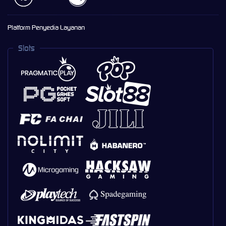
Platform Penyedia Layanan
Slots