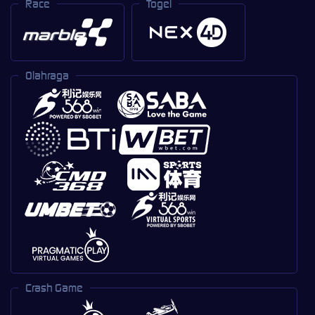
Race
Togel
Olahraga
Crash Game