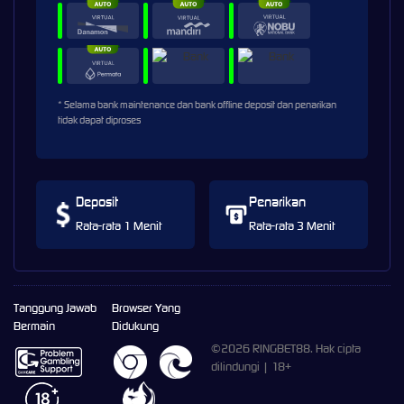
* Selama bank maintenance dan bank offline deposit dan penarikan
tidak dapat diproses
Deposit
Penarikan
Rata-rata 1 Menit
Rata-rata 3 Menit
Tanggung Jawab
Browser Yang
Bermain
Didukung
©2026 RINGBET88. Hak cipta
dilindungi | 18+