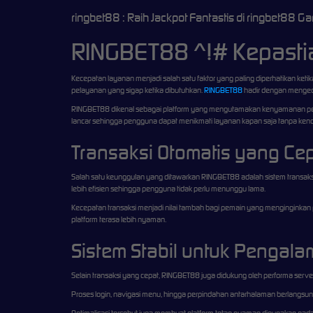
ringbet88 : Raih Jackpot Fantastis di ringbet88 G
RINGBET88 ^!# Kepastia
Kecepatan layanan menjadi salah satu faktor yang paling diperhatikan ketik
pelayanan yang sigap ketika dibutuhkan.
RINGBET88
hadir dengan mengede
RINGBET88 dikenal sebagai platform yang mengutamakan kenyamanan pengg
lancar sehingga pengguna dapat menikmati layanan kapan saja tanpa kenda
Transaksi Otomatis yang Cep
Salah satu keunggulan yang ditawarkan RINGBET88 adalah sistem transaks
lebih efisien sehingga pengguna tidak perlu menunggu lama.
Kecepatan transaksi menjadi nilai tambah bagi pemain yang menginginkan p
platform terasa lebih nyaman.
Sistem Stabil untuk Penga
Selain transaksi yang cepat, RINGBET88 juga didukung oleh performa serve
Proses login, navigasi menu, hingga perpindahan antarhalaman berlangsun
Optimalisasi tersebut juga membuat platform tetap nyaman digunakan pada