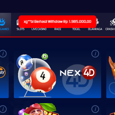
xg**bl Berhasil Withdraw Rp 1.985.000,00
 GAMES
SLOTS
LIVE CASINO
RACE
TOGEL
OLAHRAGA
CRASH
i
i
i
i