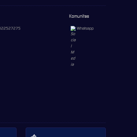
Komunitas
122527275
Whatsapp