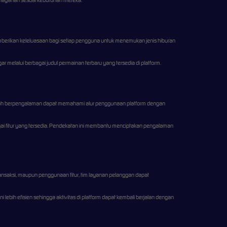
mberikan keleluasaan bagi setiap pengguna untuk menemukan jenis hiburan
melalui berbagai judul permainan terbaru yang tersedia di platform.
lah berpengalaman dapat memahami alur penggunaan platform dengan
i fitur yang tersedia. Pendekatan ini membantu menciptakan pengalaman
nsaksi, maupun penggunaan fitur, tim layanan pelanggan dapat
ih efisien sehingga aktivitas di platform dapat kembali berjalan dengan