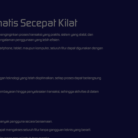
tis Secepat Kilat
enginginkan proses transaksi yang praktis, sistem yang stabil, dan
ngalaman penggunaan yang lebih efisien.
phone, tablet, maupun komputer, seluruh fitur dapat digunakan dengan
 teknologi yang telah dioptimalkan, setiap proses dapat berlangsung
embayaran hingga penyelesaian transaksi, sehingga aktivitas di dalam
eh banyak pengguna secara bersamaan.
t mengakses seluruh fitur tanpa gangguan teknis yang berarti.
s layanan sesuai kebutuhan mereka.