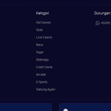
Kategori
Dukungan
Hot Games
+6285
Slots
Live Casino
Race
Togel
Olahraga
Crash Game
Arcade
E-Sports
Sabung Ayam